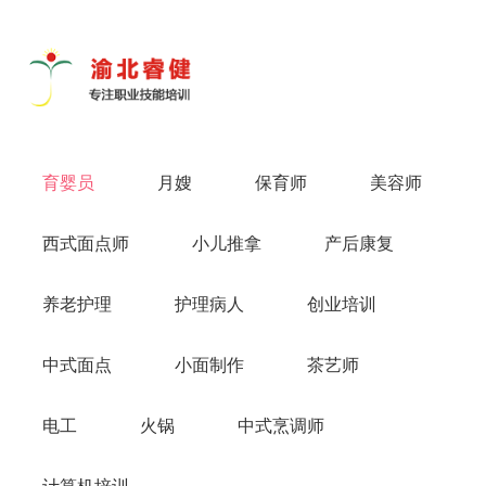
导
航
切
换
育婴员
月嫂
保育师
美容师
西式面点师
小儿推拿
产后康复
养老护理
护理病人
创业培训
中式面点
小面制作
茶艺师
电工
火锅
中式烹调师