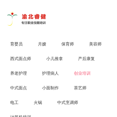
导
航
切
换
育婴员
月嫂
保育师
美容师
西式面点师
小儿推拿
产后康复
养老护理
护理病人
创业培训
中式面点
小面制作
茶艺师
电工
火锅
中式烹调师