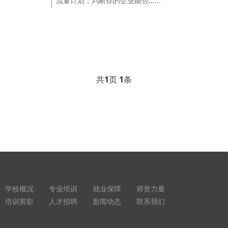
流量计划；判断你的企业能否......
共
1
页
1
条
学校概况
专业培训
就业保障
师资力量
培训剪影
人才招聘
新闻动态
联系我们