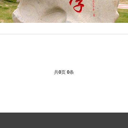
共
0
页
0
条