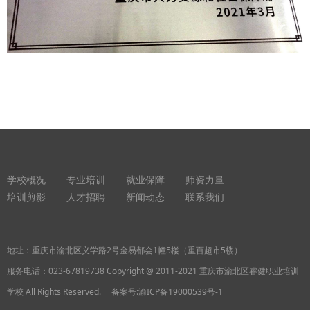
学校概况
专业培训
就业保障
师资力量
培训剪影
人才招聘
新闻动态
联系我们
地址：重庆市渝北区义学路2号金易都会1幢5楼（重百超市5楼）
服务电话：
023-67819738
Copyright @ 2011-2021 重庆市渝北区睿健职业培训
学校 All Rights Reserved. 备案号:
渝ICP备19000539号-1